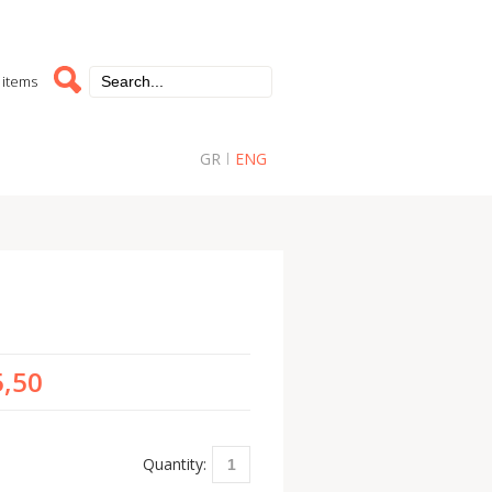
 items
GR
ENG
5,50
Quantity: