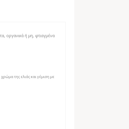
α, οργανικά ή μη, φτιαγμένα
ο χρώμα της
ελιάς
και γέμιση με