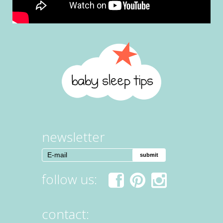
newsletter
follow us:
fac
pint
inst
contact:
ebo
ere
agr