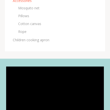
Accessories
Μosquito net
Pillows
Cotton canvas
Rope
Children cooking apron