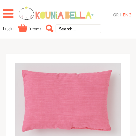
GR
ENG
Log In
0 items