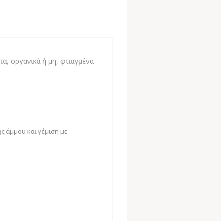
α, οργανικά ή μη, φτιαγμένα
ης
άμμου
και γέμιση με