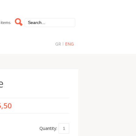
 items
GR
ENG
e
5,50
Quantity: