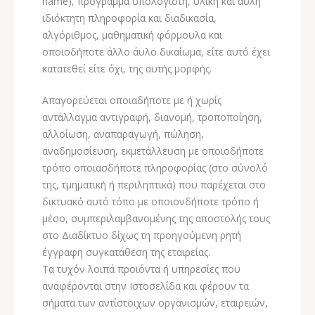
name), πρόγραμμα υπολογιστή, υλική και άυλη
ιδιόκτητη πληροφορία και διαδικασία,
αλγόριθμος, μαθηματική φόρμουλα και
οποιοδήποτε άλλο άυλο δικαίωμα, είτε αυτό έχει
κατατεθεί είτε όχι, της αυτής μορφής.
Απαγορεύεται οποιαδήποτε με ή χωρίς
αντάλλαγμα αντιγραφή, διανομή, τροποποίηση,
αλλοίωση, αναπαραγωγή, πώληση,
αναδημοσίευση, εκμετάλλευση με οποιοδήποτε
τρόπο οποιασδήποτε πληροφορίας (στο σύνολό
της, τμηματική ή περιληπτικά) που παρέχεται στο
δικτυακό αυτό τόπο με οποιονδήποτε τρόπο ή
μέσο, συμπεριλαμβανομένης της αποστολής τους
στο Διαδίκτυο δίχως τη προηγούμενη ρητή
έγγραφη συγκατάθεση της εταιρείας.
Τα τυχόν λοιπά προϊόντα ή υπηρεσίες που
αναφέρονται στην Ιστοσελίδα και φέρουν τα
σήματα των αντίστοιχων οργανισμών, εταιρειών,