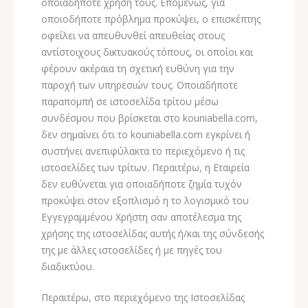
οποιαδήποτε χρήση τους. Επομένως, για
οποιοδήποτε πρόβλημα προκύψει, ο επισκέπτης
οφείλει να απευθυνθεί απευθείας στους
αντίστοιχους δικτυακούς τόπους, οι οποίοι και
φέρουν ακέραια τη σχετική ευθύνη για την
παροχή των υπηρεσιών τους. Οποιαδήποτε
παραπομπή σε ιστοσελίδα τρίτου μέσω
συνδέσμου που βρίσκεται στο kouniabella.com,
δεν σημαίνει ότι το kouniabella.com εγκρίνει ή
συστήνει ανεπιφύλακτα το περιεχόμενο ή τις
ιστοσελίδες των τρίτων. Περαιτέρω, η Εταιρεία
δεν ευθύνεται για οποιαδήποτε ζημία τυχόν
προκύψει στον εξοπλισμό η το λογισμικό του
Εγγεγραμμένου Χρήστη σαν αποτέλεσμα της
χρήσης της ιστοσελίδας αυτής ή/και της σύνδεσής
της με άλλες ιστοσελίδες ή με πηγές του
διαδικτύου.
Περαιτέρω, στο περιεχόμενο της Ιστοσελίδας