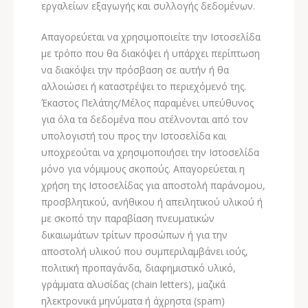
εργαλείων εξαγωγής και συλλογής δεδομένων.
Απαγορεύεται να χρησιμοποιείτε την Ιστοσελίδα
με τρόπο που θα διακόψει ή υπάρχει περίπτωση
να διακόψει την πρόσβαση σε αυτήν ή θα
αλλοιώσει ή καταστρέψει το περιεχόμενό της.
Έκαστος Πελάτης/Μέλος παραμένει υπεύθυνος
για όλα τα δεδομένα που στέλνονται από τον
υπολογιστή του προς την Ιστοσελίδα και
υποχρεούται να χρησιμοποιήσει την Ιστοσελίδα
μόνο για νόμιμους σκοπούς. Απαγορεύεται η
χρήση της Ιστοσελίδας για αποστολή παράνομου,
προσβλητικού, ανήθικου ή απειλητικού υλικού ή
με σκοπό την παραβίαση πνευματικών
δικαιωμάτων τρίτων προσώπων ή για την
αποστολή υλικού που συμπεριλαμβάνει ιούς,
πολιτική προπαγάνδα, διαφημιστικό υλικό,
γράμματα αλυσίδας (chain letters), μαζικά
ηλεκτρονικά μηνύματα ή άχρηστα (spam)