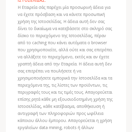
ΙΣΤΟΣΕΛΙΔΑΣ.
Η Εταιρεία σάς παρέχει μία προσωρινή άδεια για
να έχετε πρόσβαση και να κάνετε προσωπική
χρήση της Ιστοσελίδας. Η άδεια αυτή δεν σας
δίνει το δικαίωμα να κατεβάσετε στο σκληρό σας
δίσκο το περιεχόμενο της Ιστοσελίδας, πέραν
από το caching που κάνει αυτόματα ο browser
που χρησιμοποιείτε, αλλά ούτε και σας επιτρέπει
να αλλάξετε το περιεχόμενο, εκτός και αν έχετε
γραπτή άδεια από την Εταιρεία. Η άδεια αυτή δεν
σας επιτρέπει να πουλήσετε ή να
χρησιμοποιήσετε εμπορικά την Ιστοσελίδα και τα
περιεχόμενα της, τις λίστες των προϊόντων, τις
περιγραφές τους και τις τιμές τους. Απαγορεύεται
επίσης ρητά κάθε μη εξουσιοδοτημένη χρήση της
Ιστοσελίδας, κάθε κατέβασμα, αποθήκευση ή
αντιγραφή των πληροφοριών προς ωφέλεια
κάποιου άλλου έμπορου. Απαγορεύεται η χρήση
εργαλείων data mining, robots ή άλλων