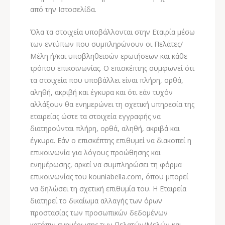
από την Ιστοσελίδα.
Όλα τα στοιχεία υποβάλλονται στην Εταιρία μέσω
των εντύπων που συμπληρώνουν οι Πελάτες/
Μέλη ή/και υποβληθεισών ερωτήσεων και κάθε
τρόπου επικοινωνίας. Ο επισκέπτης συμφωνεί ότι
τα στοιχεία που υποβάλλει είναι πλήρη, ορθά,
αληθή, ακριβή και έγκυρα και ότι εάν τυχόν
αλλάξουν θα ενημερώνει τη σχετική υπηρεσία της
εταιρείας ώστε τα στοιχεία εγγραφής να
διατηρούνται πλήρη, ορθά, αληθή, ακριβά και
έγκυρα. Εάν ο επισκέπτης επιθυμεί να διακοπεί η
επικοινωνία για λόγους προώθησης και
ενημέρωσης, αρκεί να συμπληρώσει τη φόρμα
επικοινωνίας του kouniabella.com, όπου μπορεί
να δηλώσει τη σχετική επιθυμία του. Η Εταιρεία
διατηρεί το δικαίωμα αλλαγής των όρων
προστασίας των προσωπικών δεδομένων
κατόπιν ενημέρωσης των Πελατών/Μελών και