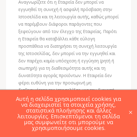
Αναγνωρίζετε ότι η Εταιρεία δεν μπορεί να
εγγυηθεί τη συνεχή ή ασφαλή πρόσβαση στην
Ιστοσελίδα και τη λειτουργία αυτής, καθώς μπορεί
να παρέμβουν διάφοροι παράγοντες που
ξεφεύγουν από τον έλεγχο της Εταιρείας. Παρότι
η Εταιρεία θα καταβάλλει κάθε εύλογη
προσπάθεια να διατηρήσει τη συνεχή λειτουργία
της Ιστοσελίδας, δεν μπορεί να την εγγυηθεί και
δεν παρέχει καμία υπόσχεση ή εγγύηση (ρητή ή
σιωπηρή) για τη διαθεσιμότητα αυτής και τη
δυνατότητα αγοράς προϊόντων. Η Εταιρεία δεν
φέρει ευθύνη για την προσωρινή μη
διαθεσιμότητα της Ιστοσελίδας, για την διακοπή
μεμονωμένων ή όλων των λειτουργιών της ή για
Αυτή η σελίδα χρησιμοποιεί cookies για
να διαχειριστεί τα στοιχεία χρήσης,
δυσλειτουργία της. Συγκεκριμένα η Εταιρεία δεν
στατιστικά πλοήγησης και άλλες
×
ευθύνεται για τεχνικά προβλήματα εξαιτίας των
λειτουργίες. Επισκεπτόμενοι τη σελίδα
οποίων προσφορές ή προσφορές τιμών
μας συμφωνείτε οτι μπορούμε να
καταχωρήθηκαν ή αποτέλεσαν αντικείμενο
χρησιμοποιήσουμε cookies.
επεξεργασίας με καθυστέρηση ή λανθασμένα. Η