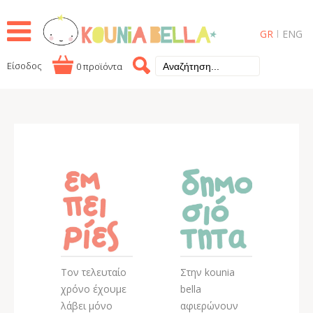
GR
ENG
Είσοδος
0 προϊόντα
Τον τελευταίο
Στην kounia
χρόνο έχουμε
bella
λάβει μόνο
αφιερώνουν