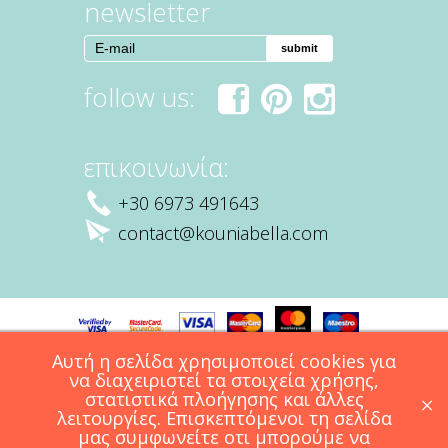
newsletter
follow us:
fac
pint
inst
επικοινωνία:
ebo
ere
agr
ok
st
am
+30 6973 491643
contact@kouniabella.com
Παράδοση
Επιστροφές
Γενικοί Όροι Χρήσης
Αυτή η σελίδα χρησιμοποιεί cookies για
να διαχειριστεί τα στοιχεία χρήσης,
στατιστικά πλοήγησης και άλλες
×
Design WHITE
/
Website Development
λειτουργίες. Επισκεπτόμενοι τη σελίδα
Copyright ©2026 Kounia Bella
μας συμφωνείτε οτι μπορούμε να