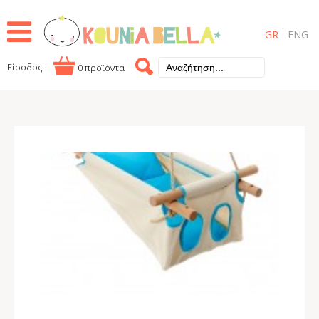
GR
ENG
Είσοδος
0 προϊόντα