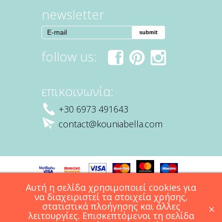
newsletter
follow us:
fac
pint
inst
επικοινωνία:
ebo
ere
agr
ok
st
am
+30 6973 491643
contact@kouniabella.com
Παράδοση
Επιστροφές
Γενικοί Όροι Χρήσης
Αυτή η σελίδα χρησιμοποιεί cookies για
να διαχειριστεί τα στοιχεία χρήσης,
στατιστικά πλοήγησης και άλλες
×
Design WHITE
/
Website Development
λειτουργίες. Επισκεπτόμενοι τη σελίδα